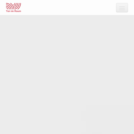
Akustikberatung
Verbesserung
messen, berechnen, simulieren
Raumakustik
Kontakt