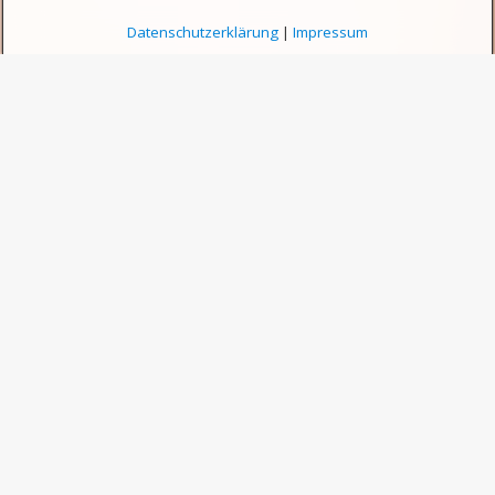
Datenschutzerklärung
|
Impressum
Raumakustik verbessern mit
Absorber, Diffusor,
Reflektor
Möchten Sie die
Raumakustik verbessern
, stellt
sich die Frage: mit Absorber, Diffusor oder
Reflektor? Jede Art von Akustikelement wirkt
prinzipiell unterschiedlich auf Schall. Wir
erklären zunächst für diese Arten (Absorber,
Diffusor und Reflektor), was sie bewirken und wie
sie die Raumakustik verbessern können.
Anschließend beschäftigen wir uns mit der